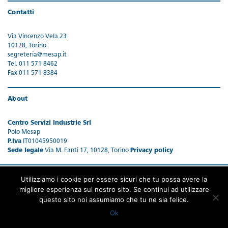
Contatti
Via Vincenzo Vela 23
10128, Torino
segreteria@mesap.it
Tel. 011 571 8462
Fax 011 571 8384
About
Centro Servizi Industrie Srl
Polo Mesap
P.Iva
IT01045950019
Sede legale
Via M. Fanti 17, 10128, Torino
Privacy policy
Utilizziamo i cookie per essere sicuri che tu possa avere la
migliore esperienza sul nostro sito. Se continui ad utilizzare
questo sito noi assumiamo che tu ne sia felice.
Ok