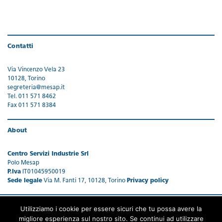
Contatti
Via Vincenzo Vela 23
10128, Torino
segreteria@mesap.it
Tel. 011 571 8462
Fax 011 571 8384
About
Centro Servizi Industrie Srl
Polo Mesap
P.Iva
IT01045950019
Sede legale
Via M. Fanti 17, 10128, Torino
Privacy policy
Utilizziamo i cookie per essere sicuri che tu possa avere la
migliore esperienza sul nostro sito. Se continui ad utilizzare