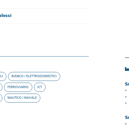
lessi
LI
BIANCO / ELETTRODOMESTICI
S
FERROVIARIO
ICT
NAUTICO / NAVALE
S