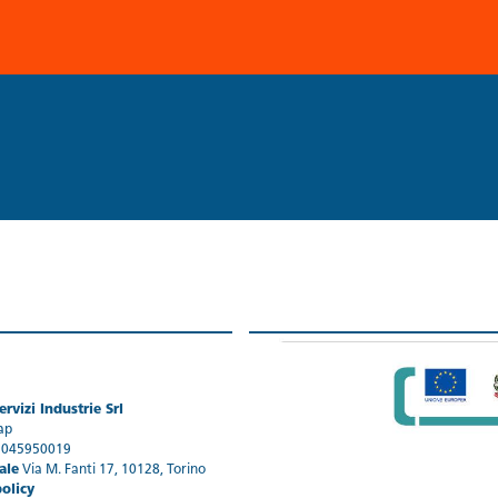
rvizi Industrie Srl
ap
1045950019
ale
Via M. Fanti 17, 10128, Torino
policy