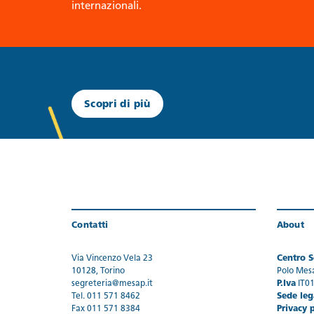
internazionali.
Scopri di più
Contatti
About
Via Vincenzo Vela 23
Centro Se
10128, Torino
Polo Mes
segreteria@mesap.it
P.Iva
IT0
Tel. 011 571 8462
Sede leg
Fax 011 571 8384
Privacy 