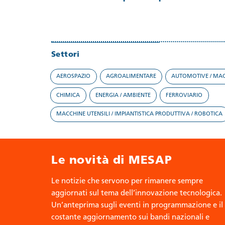
Settori
AEROSPAZIO
AGROALIMENTARE
AUTOMOTIVE / MAC
CHIMICA
ENERGIA / AMBIENTE
FERROVIARIO
MACCHINE UTENSILI / IMPIANTISTICA PRODUTTIVA / ROBOTICA
Le novità di MESAP
Le notizie che servono per rimanere sempre
aggiornati sul tema dell’innovazione tecnologica.
Un’anteprima sugli eventi in programmazione e il
costante aggiornamento sui bandi nazionali e