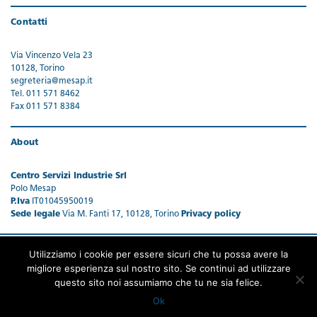
Contatti
Via Vincenzo Vela 23
10128, Torino
segreteria@mesap.it
Tel. 011 571 8462
Fax 011 571 8384
About
Centro Servizi Industrie Srl
Polo Mesap
P.Iva
IT01045950019
Sede legale
Via M. Fanti 17, 10128, Torino
Privacy policy
Utilizziamo i cookie per essere sicuri che tu possa avere la
migliore esperienza sul nostro sito. Se continui ad utilizzare
questo sito noi assumiamo che tu ne sia felice.
Ok