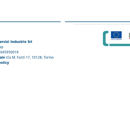
rvizi Industrie Srl
ap
1045950019
ale
Via M. Fanti 17, 10128, Torino
policy