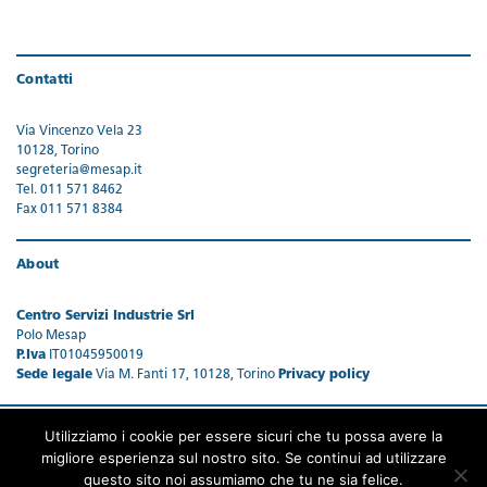
Contatti
Via Vincenzo Vela 23
10128, Torino
segreteria@mesap.it
Tel. 011 571 8462
Fax 011 571 8384
About
Centro Servizi Industrie Srl
Polo Mesap
P.Iva
IT01045950019
Sede legale
Via M. Fanti 17, 10128, Torino
Privacy policy
Utilizziamo i cookie per essere sicuri che tu possa avere la
migliore esperienza sul nostro sito. Se continui ad utilizzare
questo sito noi assumiamo che tu ne sia felice.