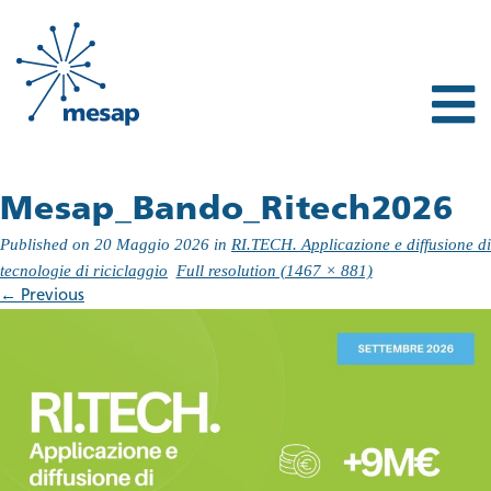
Mesap_Bando_Ritech2026
Published on
20 Maggio 2026
in
RI.TECH. Applicazione e diffusione di
tecnologie di riciclaggio
Full resolution (1467 × 881)
←
Previous