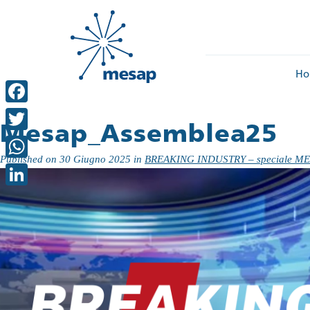
Ho
Facebook
Mesap_Assemblea25
Twitter
Published on
30 Giugno 2025
in
BREAKING INDUSTRY – speciale MESA
WhatsApp
LinkedIn