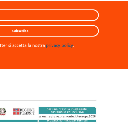
tter si accetta la nostra
privacy policy
.