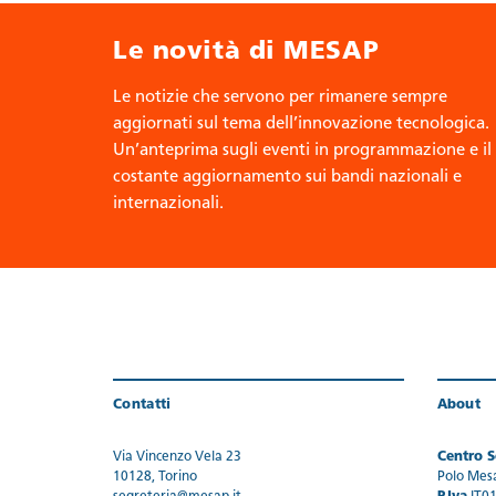
Le novità di MESAP
Le notizie che servono per rimanere sempre
aggiornati sul tema dell’innovazione tecnologica.
Un’anteprima sugli eventi in programmazione e il
costante aggiornamento sui bandi nazionali e
internazionali.
Contatti
About
Via Vincenzo Vela 23
Centro Se
10128, Torino
Polo Mes