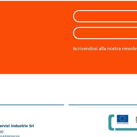
Iscrivendosi alla nostra newsle
rvizi Industrie Srl
ap