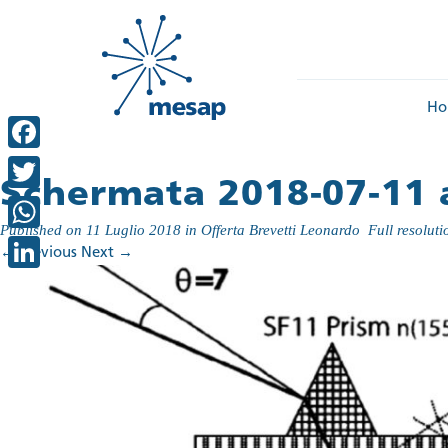
Ho
Facebook
Schermata 2018-07-11 a
Twitter
Published on
11 Luglio 2018
in
Offerta Brevetti Leonardo
Full resolut
WhatsApp
←
Previous
Next
→
LinkedIn