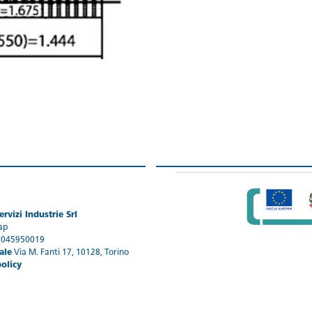
rvizi Industrie Srl
ap
1045950019
ale
Via M. Fanti 17, 10128, Torino
policy