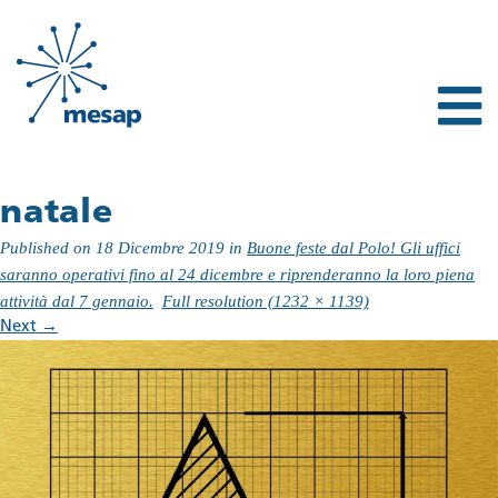
natale
Published on
18 Dicembre 2019
in
Buone feste dal Polo! Gli uffici
saranno operativi fino al 24 dicembre e riprenderanno la loro piena
attività dal 7 gennaio.
Full resolution (1232 × 1139)
Next
→