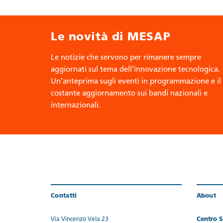
Le novità di MESAP
Le notizie che servono per rimanere sempre
aggiornati sul tema dell’innovazione tecnologica.
Un’anteprima sugli eventi in programmazione e il
costante aggiornamento sui bandi nazionali e
internazionali.
Contatti
About
Via Vincenzo Vela 23
Centro Se