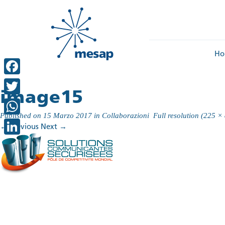
Ho
Facebook
image15
Twitter
Published on
15 Marzo 2017
in
Collaborazioni
Full resolution (225 ×
WhatsApp
←
Previous
Next
→
LinkedIn