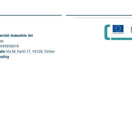
rvizi Industrie Srl
ap
1045950019
ale
Via M. Fanti 17, 10128, Torino
policy