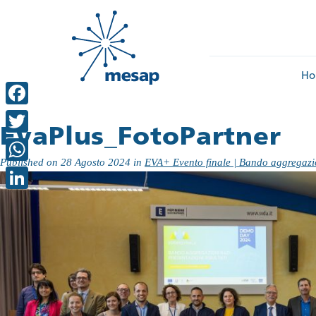
Ho
Facebook
EvaPlus_FotoPartner
Twitter
Published on
28 Agosto 2024
in
EVA+ Evento finale | Bando aggregazio
WhatsApp
LinkedIn