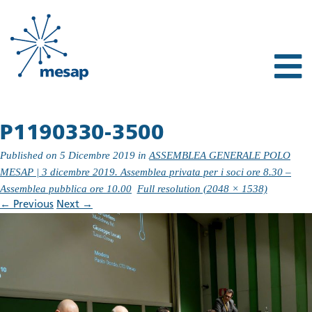
P1190330-3500
Published on
5 Dicembre 2019
in
ASSEMBLEA GENERALE POLO
MESAP | 3 dicembre 2019. Assemblea privata per i soci ore 8.30 –
Assemblea pubblica ore 10.00
Full resolution (2048 × 1538)
←
Previous
Next
→