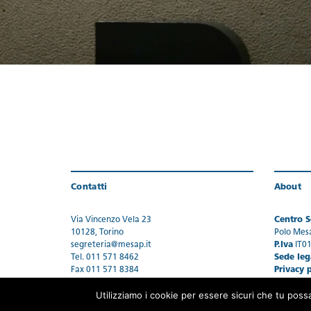
Contatti
About
Via Vincenzo Vela 23
Centro Se
10128, Torino
Polo Mes
segreteria@mesap.it
P.Iva
IT0
Tel. 011 571 8462
Sede leg
Fax 011 571 8384
Privacy 
Utilizziamo i cookie per essere sicuri che tu poss