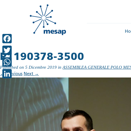
Ho
Facebook
P1190378-3500
Twitter
Published on
5 Dicembre 2019
in
ASSEMBLEA GENERALE POLO MESAP | 3
WhatsApp
←
Previous
Next
→
LinkedIn