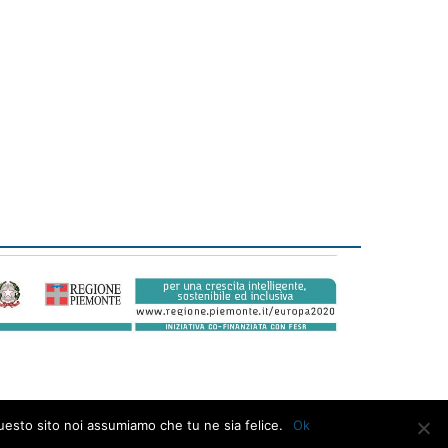
questo sito noi assumiamo che tu ne sia felice.
Ok