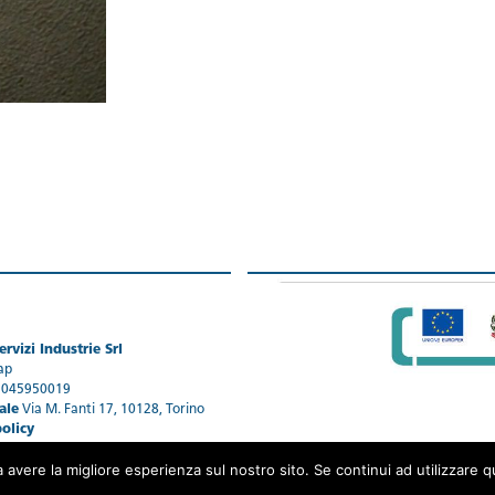
rvizi Industrie Srl
ap
1045950019
ale
Via M. Fanti 17, 10128, Torino
policy
a avere la migliore esperienza sul nostro sito. Se continui ad utilizzare 