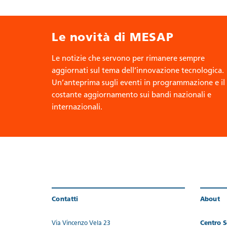
Le novità di MESAP
Le notizie che servono per rimanere sempre
aggiornati sul tema dell’innovazione tecnologica.
Un’anteprima sugli eventi in programmazione e il
costante aggiornamento sui bandi nazionali e
internazionali.
Contatti
About
Via Vincenzo Vela 23
Centro Se