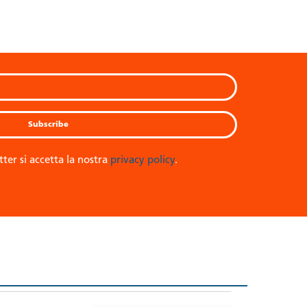
tter si accetta la nostra
privacy policy
.