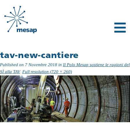
tav-new-cantiere
Published on
7 Novembre 2018
in
Il Polo Mesap sostiene le ragioni del
SÌ alla TAV
Full resolution (720 × 260)