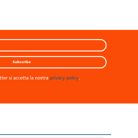
tter si accetta la nostra
privacy policy
.