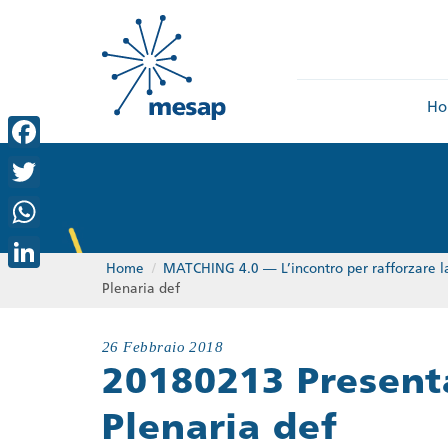
Ho
Facebook
Twitter
WhatsApp
Home
/
MATCHING 4.0 — L’incontro per rafforzare la 
LinkedIn
Plenaria def
26 Febbraio 2018
20180213 Presen
Plenaria def