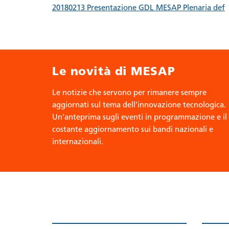
20180213 Presentazione GDL MESAP Plenaria def
Le novità di MESAP
Le notizie che servono per rimanere sempre
aggiornati sul tema dell’innovazione tecnologica.
Un’anteprima sugli eventi in programmazione e il
costante aggiornamento sui bandi nazionali e
internazionali.