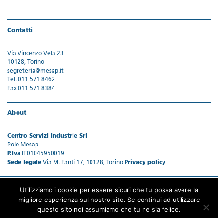
Contatti
Via Vincenzo Vela 23
10128, Torino
segreteria@mesap.it
Tel. 011 571 8462
Fax 011 571 8384
About
Centro Servizi Industrie Srl
Polo Mesap
P.Iva
IT01045950019
Sede legale
Via M. Fanti 17, 10128, Torino
Privacy policy
Utilizziamo i cookie per essere sicuri che tu possa avere la
migliore esperienza sul nostro sito. Se continui ad utilizzare
questo sito noi assumiamo che tu ne sia felice.