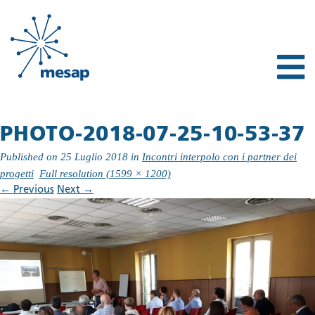
PHOTO-2018-07-25-10-53-37
Published on
25 Luglio 2018
in
Incontri interpolo con i partner dei
progetti
Full resolution (1599 × 1200)
←
Previous
Next
→