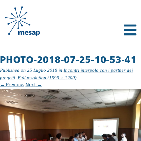
PHOTO-2018-07-25-10-53-41
Published on
25 Luglio 2018
in
Incontri interpolo con i partner dei
progetti
Full resolution (1599 × 1200)
←
Previous
Next
→