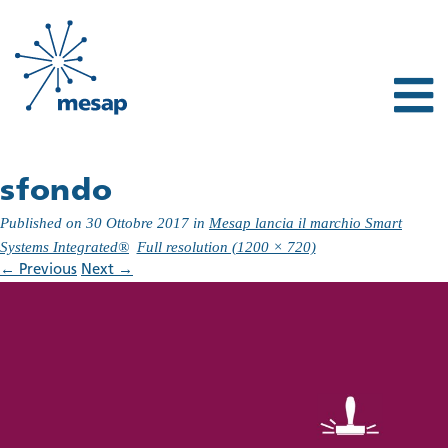
sfondo
Published on
30 Ottobre 2017
in
Mesap lancia il marchio Smart
Systems Integrated®
Full resolution (1200 × 720)
←
Previous
Next
→