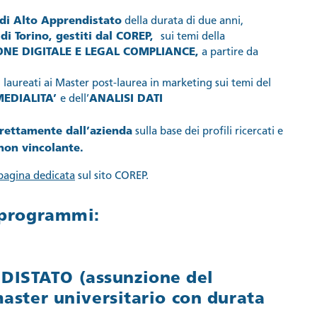
 di Alto Apprendistato
della durata di due anni,
 di Torino, gestiti dal COREP,
sui temi della
NE DIGITALE E LEGAL COMPLIANCE,
a partire da
e
laureati ai Master post-laurea in marketing sui temi del
MEDIALITA’
e dell’
ANALISI DATI
irettamente dall’azienda
sulla base dei profili ricercati e
non vincolante.
pagina dedicata
sul sito COREP.
e programmi:
ISTATO (assunzione del
master universitario con durata