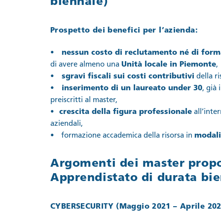
biennale)
Prospetto dei
benefici per l’azienda
:
• nessun costo di reclutamento né di form
di avere almeno una
Unità locale in Piemonte
,
• sgravi fiscali sui costi contributivi
della ri
• inserimento di un laureato under 30
, già
preiscritti al master,
• crescita della figura professionale
all’inte
aziendali,
•
formazione accademica della risorsa in
modali
Argomenti dei master propo
Apprendistato di durata bie
CYBERSECURITY
(Maggio 2021 – Aprile 202