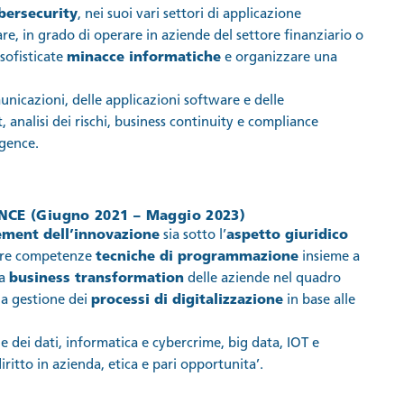
bersecurity
, nei suoi vari settori di applicazione
are, in grado di operare in aziende del settore finanziario o
sofisticate
minacce informatiche
e organizzare una
unicazioni, delle applicazioni software e delle
 analisi dei rischi, business continuity e compliance
igence.
ANCE
(Giugno 2021 – Maggio 2023)
ment dell’innovazione
sia sotto l’
aspetto giuridico
gare competenze
tecniche di programmazione
insieme a
la
business transformation
delle aziende nel quadro
la gestione dei
processi di digitalizzazione
in base alle
e dei dati, informatica e cybercrime, big data, IOT e
l diritto in azienda, etica e pari opportunita’.