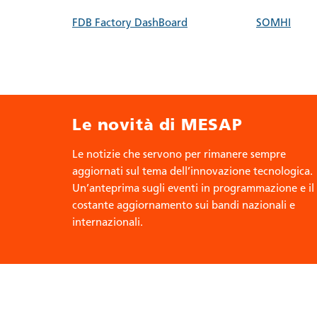
FDB Factory DashBoard
SOMHI
Le novità di MESAP
Le notizie che servono per rimanere sempre
aggiornati sul tema dell’innovazione tecnologica.
Un’anteprima sugli eventi in programmazione e il
costante aggiornamento sui bandi nazionali e
internazionali.