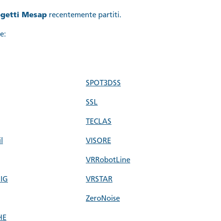
getti Mesap
recentemente partiti.
e:
SPOT3DSS
SSL
TECLAS
l
VISORE
VRRobotLine
IG
VRSTAR
ZeroNoise
HE