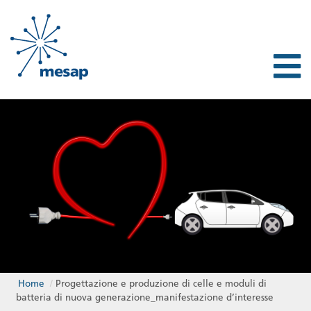
Home
/
Progettazione e produzione di celle e moduli di
batteria di nuova generazione_manifestazione d’interesse