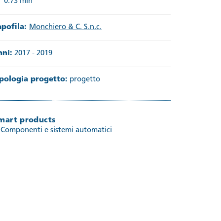
0.73 mln
apofila:
Monchiero & C. S.n.c.
nni:
2017 - 2019
ipologia progetto:
progetto
mart products
Componenti e sistemi automatici