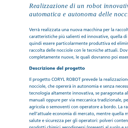
Realizzazione di un robot innovati
automatica e autonoma delle nocc
Verrà realizzata una nuova macchina per la raccolt
caratteristiche più salienti ed innovative, quella
quindi essere particolarmente produttiva ed elimin
raccolta delle nocciole con le tecniche attuali. D
completamente nuove, le quali dovranno poi esser
Descrizione del progetto
Il progetto CORYL ROBOT prevede la realizzazione 
nocciole, che opererà in autonomia e senza necessi
tecnologia altamente innovativa, se paragonata alle
manuali oppure per via meccanica tradizionale, pe
agricola o semoventi con operatore a bordo. La r
nell’attuale economia di mercato, mentre quella 
salute e sicurezza per gli operatori: polveri conte
prodotti chimici aerodispersi (presenti al suolo e s