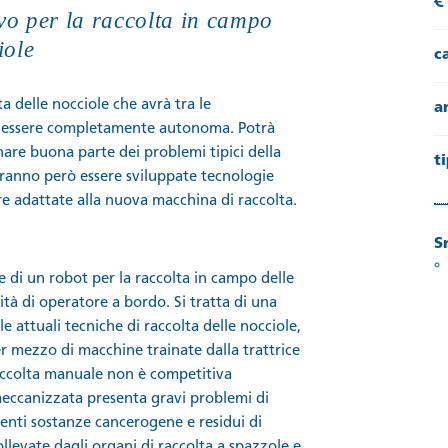
vo per la raccolta in campo
iole
c
a delle nocciole che avrà tra le
a
 di essere completamente autonoma. Potrà
are buona parte dei problemi tipici della
t
ovranno però essere sviluppate tecnologie
e adattate alla nuova macchina di raccolta.
S
di un robot per la raccolta in campo delle
tà di operatore a bordo. Si tratta di una
 attuali tecniche di raccolta delle nocciole,
r mezzo di macchine trainate dalla trattrice
accolta manuale non è competitiva
meccanizzata presenta gravi problemi di
nenti sostanze cancerogene e residui di
ollevate dagli organi di raccolta a spazzole e