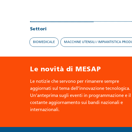
Settori
BIOMEDICALE
MACCHINE UTENSILI / IMPIANTISTICA PROD
Le novità di MESAP
Le notizie che servono per rimanere sempre
aggiornati sul tema dell’innovazione tecnologica.
Un’anteprima sugli eventi in programmazione e il
costante aggiornamento sui bandi nazionali e
internazionali.