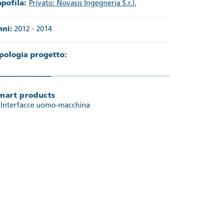
apofila:
Privato: Novasis Ingegneria S.r.l.
nni:
2012 - 2014
ipologia progetto:
mart products
Interfacce uomo-macchina