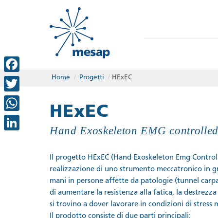
Home
/
Progetti
/
HExEC
Facebook
Twitter
HExEC
WhatsApp
Hand Exoskeleton EMG controlle
LinkedIn
Il progetto HExEC (Hand Exoskeleton Emg Controlle
realizzazione di uno strumento meccatronico in g
mani in persone affette da patologie (tunnel carpa
di aumentare la resistenza alla fatica, la destrezz
si trovino a dover lavorare in condizioni di stress 
Il prodotto consiste di due parti principali: