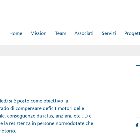
Home
Mission
Team
Associati
Servizi
Progett
d
d) si è posto come obiettivo la
rado di compensare deficit motori delle
le, conseguenze da ictus, anziani, etc …) e
a e la resistenza in persone normodotate che
motorio.