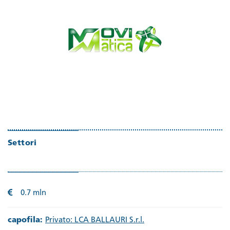
Settori
0.7 mln
capofila:
Privato: LCA BALLAURI S.r.l.