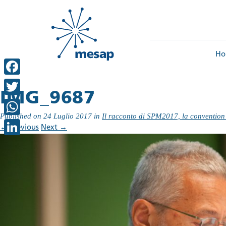
Ho
Facebook
IMG_9687
Twitter
Published on
24 Luglio 2017
in
Il racconto di SPM2017, la conventio
WhatsApp
←
Previous
Next
→
LinkedIn