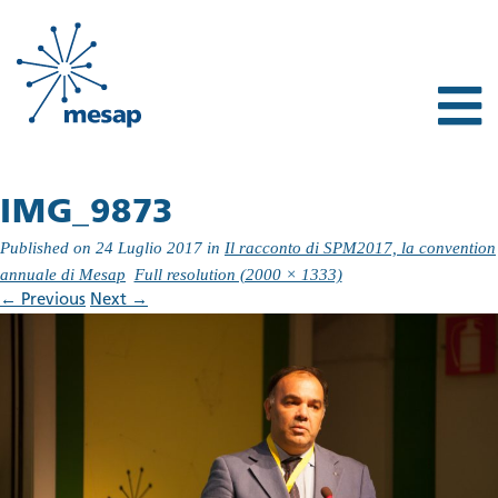
IMG_9873
Published on
24 Luglio 2017
in
Il racconto di SPM2017, la convention
annuale di Mesap
Full resolution (2000 × 1333)
←
Previous
Next
→