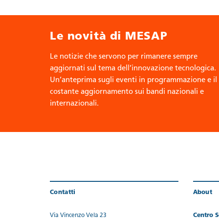
Le novità di MESAP
Le notizie che servono per rimanere sempre
aggiornati sul tema dell’innovazione tecnologica.
Un’anteprima sugli eventi in programmazione e il
costante aggiornamento sui bandi nazionali e
internazionali.
Contatti
About
Via Vincenzo Vela 23
Centro Se