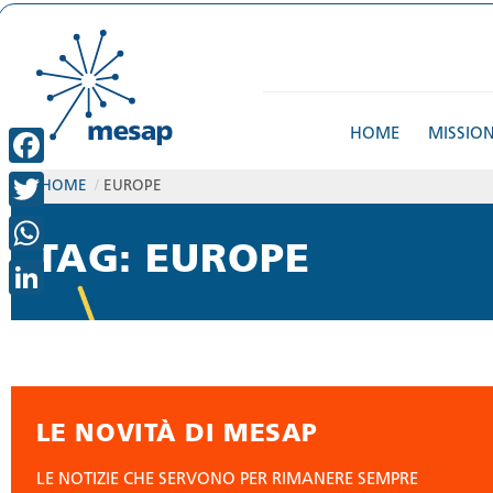
HOME
MISSIO
FACEBOOK
HOME
/
EUROPE
TWITTER
TAG: EUROPE
WHATSAPP
LINKEDIN
LE NOVITÀ DI MESAP
LE NOTIZIE CHE SERVONO PER RIMANERE SEMPRE