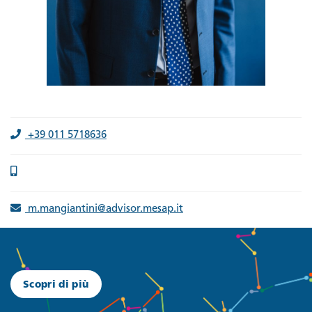
+39 011 5718636
m.mangiantini@advisor.mesap.it
Scopri di più