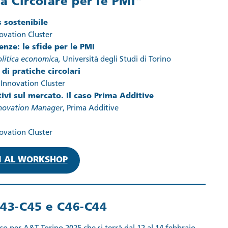
a Circolare per le PMI”
s sostenibile
ovation Cluster
nze: le sfide per le PMI
olitica economica,
Università degli Studi di Torino
di pratiche circolari
Innovation Cluster
ivi sul mercato. Il caso Prima Additive
Innovation Manager
, Prima Additive
ovation Cluster
TI AL WORKSHOP
 D43-C45 e C46-C44