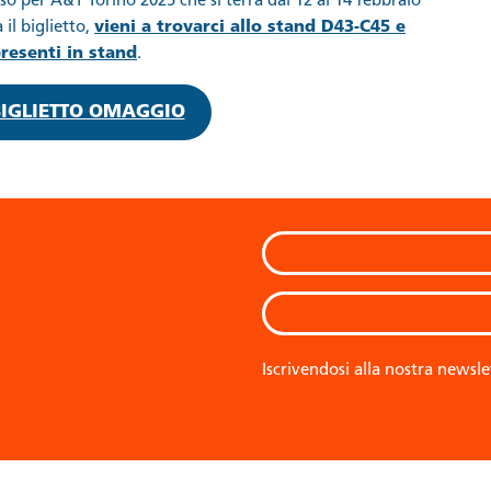
so per A&T Torino 2025 che si terrà dal 12 al 14 febbraio
 il biglietto,
vieni a trovarci allo stand D43-C45 e
resenti in stand
.
BIGLIETTO OMAGGIO
Iscrivendosi alla nostra newsle