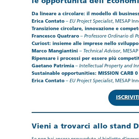
le opportunità dell’Economi
Da lineare a circolare: il modello di busines
Erica Contato
–
EU Project Specialist
, MESAP Inn
Transizione circolare, innovazione e compete
Francesco Quatraro
–
Professore Ordinario di P
Curiost: insieme alle imprese nello sviluppo 
Marco Mangiantini
–
Technical Advisor
, MESAP 
Ripensare i processi per essere più competit
Gaetano Patrimia
–
Intellectual Property and 
Sustainable opportunities: MISSION CARB 0
Erica Contato
–
EU Project Specialist
, MESAP Inn
ISCRIVI
Vieni a trovarci allo stand