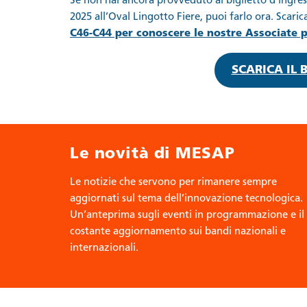
Se non hai ancora provveduto al biglietto d’ingres
2025 all’Oval Lingotto Fiere, puoi farlo ora. Scarica
C46-C44 per conoscere le nostre Associate p
SCARICA IL 
Le novità di MESAP
Le notizie che servono per rimanere sempre
aggiornati sul tema dell’innovazione tecnologica.
Un’anteprima sugli eventi in programmazione e il
costante aggiornamento sui bandi nazionali e
internazionali.