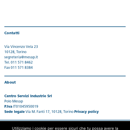
Contatti
Via Vincenzo Vela 23
10128, Torino
segreteria@mesap.it
Tel. 011 571 8462
Fax 011 571 8384
About
Centro Servizi Industrie Srl
Polo Mesap
P.Iva
IT01045950019
Sede legale
Via M. Fanti 17, 10128, Torino
Privacy policy
Utilizziamo i cookie per essere sicuri che tu possa avere la