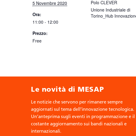
Polo CLEVER
5 Novembre 2020
Unione Industriale di
Ora:
Torino_Hub Innovazion
11:00 - 12:00
Prezzo:
Free
Le novità di MESAP
Le notizie che servono per rimanere sempre
aggiornati sul tema dell’innovazione tecnologica.
Un’anteprima sugli eventi in programmazione e il
costante aggiornamento sui bandi nazionali e
internazionali.