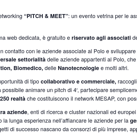
networking
: un evento vetrina per le a
“PITCH & MEET”
rma web dedicata, è gratuito e
de
riservato agli associati
in contatto con le aziende associate al Polo e sviluppar
delle aziende appartenti al Polo, ch
ersale settorialità
delle
e molti altri.
tion, Biomedico,
Nanotecnologie
opportunità di tipo
raccogli
collaborativo e commerciale,
arà possibile animare un pitch di 4′, partecipare semplice
che costituiscono il network MESAP, con possib
 250 realtà
, enti di ricerca e cluster nazionali ed europ
tra aziende
 la lunga esperienza nell’affiancare le aziende per la
ge
etti di successo nascano da consorzi di più imprese, app