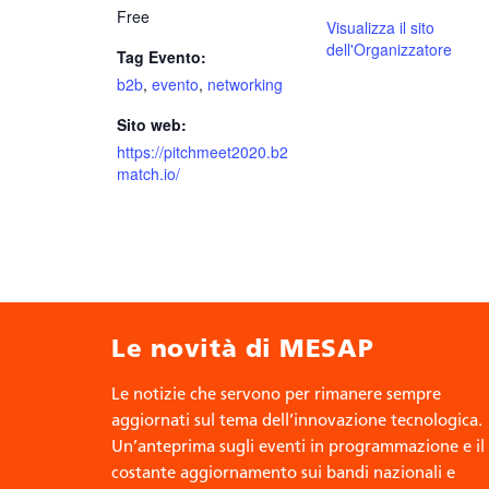
Free
Visualizza il sito
dell'Organizzatore
Tag Evento:
b2b
,
evento
,
networking
Sito web:
https://pitchmeet2020.b2
match.io/
Le novità di MESAP
Le notizie che servono per rimanere sempre
aggiornati sul tema dell’innovazione tecnologica.
Un’anteprima sugli eventi in programmazione e il
costante aggiornamento sui bandi nazionali e