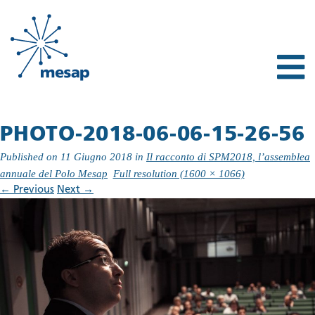
PHOTO-2018-06-06-15-26-56
Published on
11 Giugno 2018
in
Il racconto di SPM2018, l’assemblea
annuale del Polo Mesap
Full resolution (1600 × 1066)
←
Previous
Next
→