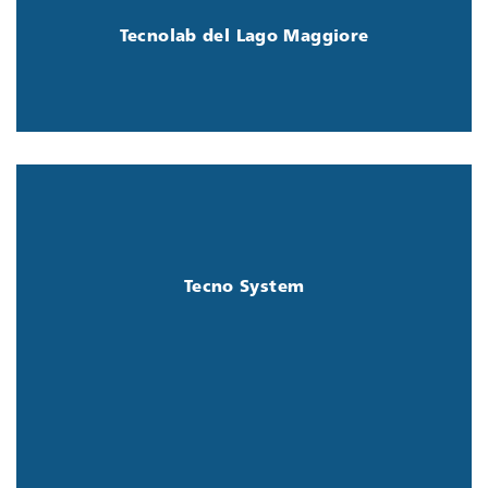
garantisce la riferibilità delle misure effettuate in
Tecnolab del Lago Maggiore
ambito EA (European Cooperation for Accreditation).
Scopri di più
Azienda globale, con sedi produttive oltre che in Italia,
in Tunisia e India. Offre servizi industriali di
progettazione e produzione di schede elettroniche e
prodotti elettronici completi alle aziende OEM di tutti i
Tecno System
settori.
Scopri di più
.
Smart Waste Bin
Adgenera presenta il suo prodotto