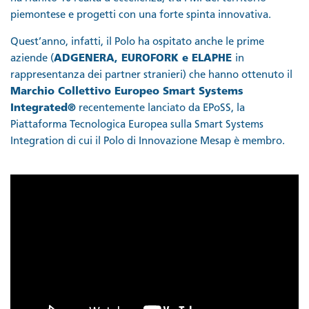
piemontese e progetti con una forte spinta innovativa.
Quest’anno, infatti, il Polo ha ospitato anche le prime
aziende (
ADGENERA, EUROFORK e ELAPHE
in
rappresentanza dei partner stranieri) che hanno ottenuto il
Marchio Collettivo Europeo Smart Systems
Integrated®
recentemente lanciato da EPoSS, la
Piattaforma Tecnologica Europea sulla Smart Systems
Integration di cui il Polo di Innovazione Mesap è membro.