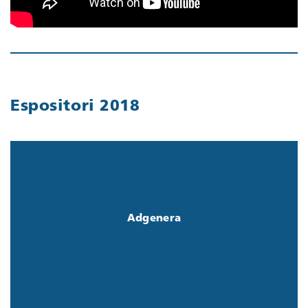
Espositori 2018
Azienda di R&D, dinamica e aperta alle sfide
dell’innovazione tecnologica. Coniuga l’Ingegneria
Elettronica, l’Informatica e la Meccanica, per realizzare
Adgenera
soluzioni tecnologiche su misura.
Scopri di più