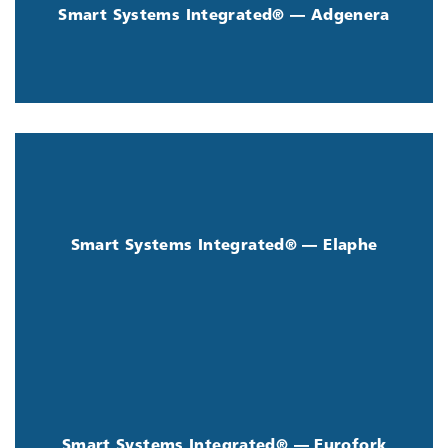
Scopri di più
Smart Systems Integrated® — Adgenera
Multiple-motor EV
Elaphe presenta il prodotto
.
Propulsion Control Unit
Smart Systems Integrated® — Elaphe
Scarica la scheda
ESMARTSHUTTLE
Eurofork presenta i prodotti
.
StackerSAT
e
Smart Systems Integrated® — Eurofork