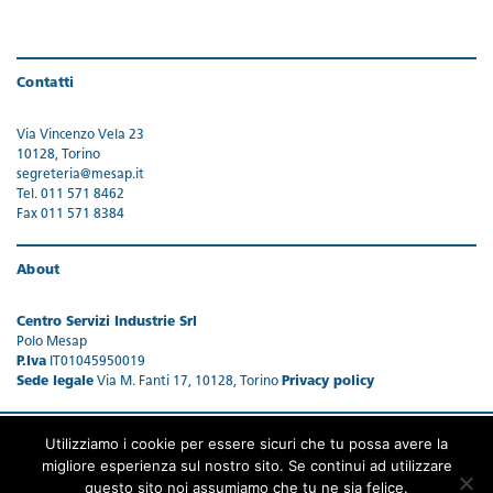
Contatti
Via Vincenzo Vela 23
10128, Torino
segreteria@mesap.it
Tel. 011 571 8462
Fax 011 571 8384
About
Centro Servizi Industrie Srl
Polo Mesap
P.Iva
IT01045950019
Sede legale
Via M. Fanti 17, 10128, Torino
Privacy policy
Utilizziamo i cookie per essere sicuri che tu possa avere la
migliore esperienza sul nostro sito. Se continui ad utilizzare
questo sito noi assumiamo che tu ne sia felice.