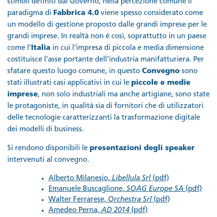
stimoli definiti dal Governo, nella percezione comune il
paradigma di
Fabbrica 4.0
viene spesso considerato come
un modello di gestione proposto dalle grandi imprese per le
grandi imprese. In realtà non è così, soprattutto in un paese
come l’
Italia
in cui l’impresa di piccola e media dimensione
costituisce l’asse portante dell’industria manifatturiera. Per
sfatare questo luogo comune, in questo
Convegno
sono
stati illustrati casi applicativi in cui le
piccole e medie
imprese
, non solo industriali ma anche artigiane, sono state
le protagoniste, in qualità sia di fornitori che di utilizzatori
delle tecnologie caratterizzanti la trasformazione digitale
dei modelli di business.
Si rendono disponibili le
presentazioni degli speaker
intervenuti al convegno.
Alberto Milanesio,
Libellula Srl
(pdf)
Emanuele Buscaglione,
SOAG Europe SA
(pdf)
Walter Ferrarese,
Orchestra Srl
(pdf)
Amedeo Perna,
AD 2014
(pdf)