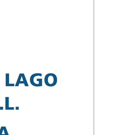
 LAGO
L.
A.