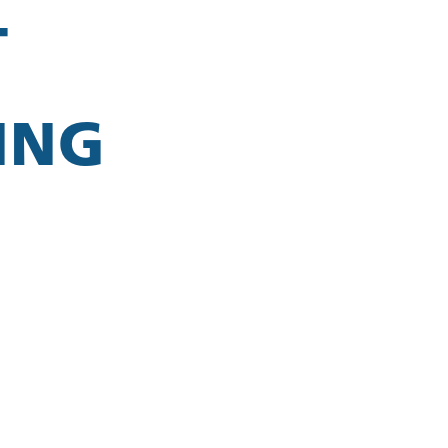
T
ING