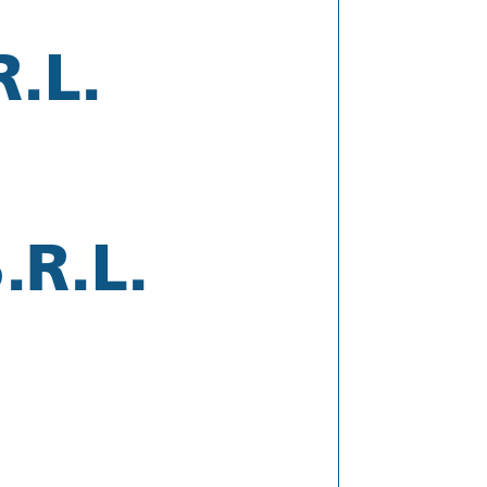
.L.
R.L.