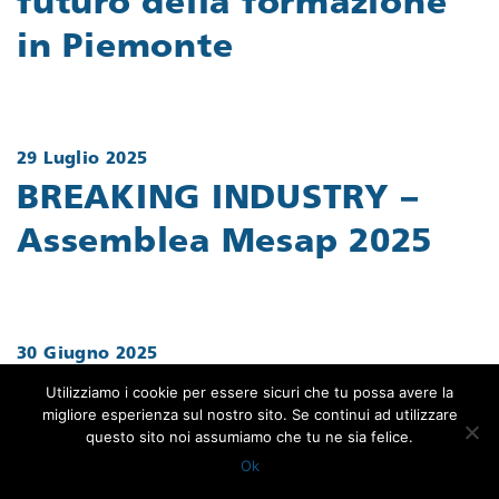
futuro della formazione
in Piemonte
29 Luglio 2025
BREAKING INDUSTRY –
Assemblea Mesap 2025
30 Giugno 2025
BREAKING INDUSTRY –
Utilizziamo i cookie per essere sicuri che tu possa avere la
migliore esperienza sul nostro sito. Se continui ad utilizzare
speciale MESAP: la nuova
questo sito noi assumiamo che tu ne sia felice.
Ok
era della manifattura